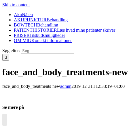
Skip to content
AkuNålen
AKUPUNKTUR
Behandling
BOWTECH
Behandling
PATIENTHISTORIER
Læs hvad mine patienter skriver
PRISER
Tilskudsmuligheder
OM MIG
Kontakt informationer
Søg efter:
face_and_body_treatments-new
face_and_body_treatments-new
admin
2019-12-31T12:33:19+01:00
Se mere på