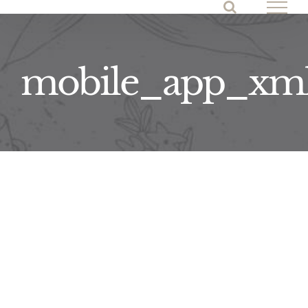
Skip
to
content
mobile_app_xm