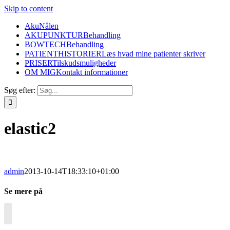
Skip to content
AkuNålen
AKUPUNKTUR
Behandling
BOWTECH
Behandling
PATIENTHISTORIER
Læs hvad mine patienter skriver
PRISER
Tilskudsmuligheder
OM MIG
Kontakt informationer
Søg efter:
elastic2
admin
2013-10-14T18:33:10+01:00
Se mere på