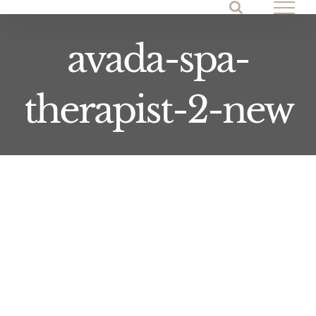
Skip
to
avada-spa-
content
therapist-2-new