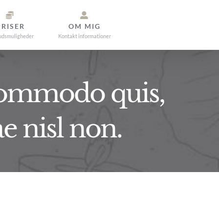
PRISER
OM MIG
udsmuligheder
Kontakt informationer
 commodo quis,
e nisl non.