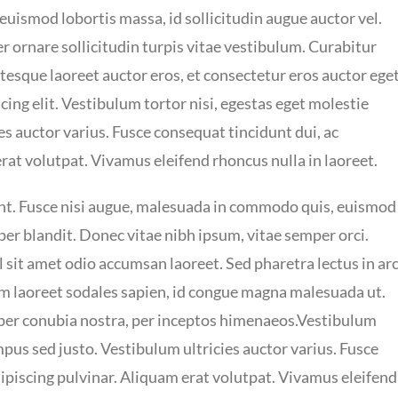
euismod lobortis massa, id sollicitudin augue auctor vel.
r ornare sollicitudin turpis vitae vestibulum. Curabitur
tesque laoreet auctor eros, et consectetur eros auctor eget
ing elit. Vestibulum tortor nisi, egestas eget molestie
es auctor varius. Fusce consequat tincidunt dui, ac
erat volutpat. Vivamus eleifend rhoncus nulla in laoreet.
t. Fusce nisi augue, malesuada in commodo quis, euismod
rper blandit. Donec vitae nibh ipsum, vitae semper orci.
sl sit amet odio accumsan laoreet. Sed pharetra lectus in ar
iam laoreet sodales sapien, id congue magna malesuada ut.
t per conubia nostra, per inceptos himenaeos.Vestibulum
mpus sed justo. Vestibulum ultricies auctor varius. Fusce
dipiscing pulvinar. Aliquam erat volutpat. Vivamus eleifend