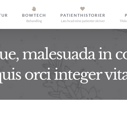
TUR
BOWTECH
PATIENTHISTORIER
Behandling
Læs hvad mine patienter skriver
Tilsk
gue, malesuada in
is orci integer vita