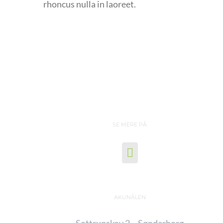
rhoncus nulla in laoreet.
SE MERE PÅ
AKUNÅLEN