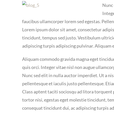
Nunc 
Intege
faucibus ullamcorper lorem sed egestas. Pellen
Lorem ipsum dolor sit amet, consectetur adipisc
tincidunt, tempus sed justo. Vestibulum ultrici
adipiscing turpis adipiscing pulvinar. Aliquam 
Aliquam commodo gravida magna eget tincidun
quis orci. Integer vitae nisl non augue ullamco
Nunc sed elit in nulla auctor imperdiet. Ut a ni
pellentesque et iaculis justo pellentesque. Et
Class aptent taciti sociosqu ad litora torquen
tortor nisi, egestas eget molestie tincidunt, te
consequat tincidunt dui, ac adipiscing turpis a