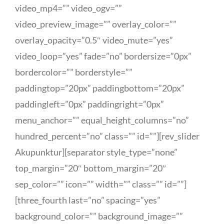
video_mp4=”” video_ogv=””
video_preview_image=”” overlay_color=””
overlay_opacity=”0.5″ video_mute=”yes”
video_loop=”yes” fade=”no” bordersize=”0px”
bordercolor=”” borderstyle=””
paddingtop=”20px” paddingbottom=”20px”
paddingleft=”0px” paddingright=”0px”
menu_anchor=”” equal_height_columns=”no”
hundred_percent=”no” class=”” id=””][rev_slider
Akupunktur][separator style_type=”none”
top_margin=”20″ bottom_margin=”20″
sep_color=”” icon=”” width=”” class=”” id=””]
[three_fourth last=”no” spacing=”yes”
background_color=”” background_image=””