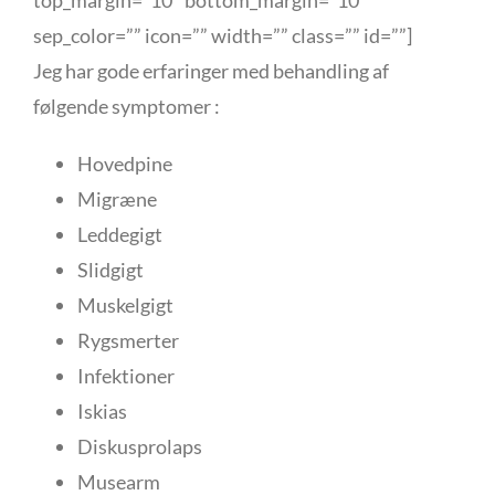
top_margin=”10″ bottom_margin=”10″
sep_color=”” icon=”” width=”” class=”” id=””]
Jeg har gode erfaringer med behandling af
følgende symptomer :
Hovedpine
Migræne
Leddegigt
Slidgigt
Muskelgigt
Rygsmerter
Infektioner
Iskias
Diskusprolaps
Musearm