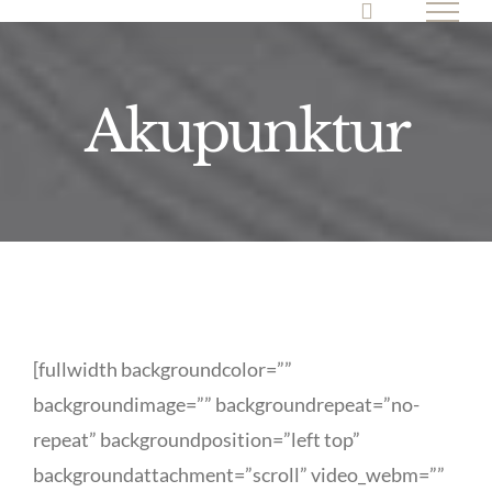
Skip
to
content
Akupunktur
[fullwidth backgroundcolor=””
backgroundimage=”” backgroundrepeat=”no-
repeat” backgroundposition=”left top”
backgroundattachment=”scroll” video_webm=””