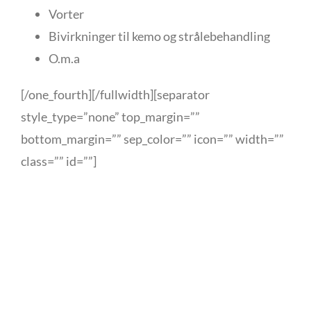
Vorter
Bivirkninger til kemo og strålebehandling
O.m.a
[/one_fourth][/fullwidth][separator
style_type=”none” top_margin=””
bottom_margin=”” sep_color=”” icon=”” width=””
class=”” id=””]