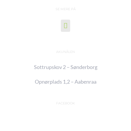
SE MERE PÅ
AKUNÅLEN
Sottrupskov 2 – Sønderborg
Opnørplads 1,2 – Aabenraa
FACEBOOK