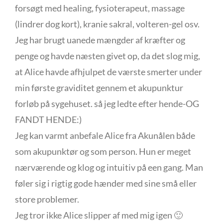
forsøgt med healing, fysioterapeut, massage
(lindrer dog kort), kranie sakral, volteren-gel osv.
Jeg har brugt uanede mængder af kræfter og
penge og havde næsten givet op, da det slog mig,
at Alice havde afhjulpet de værste smerter under
min første graviditet gennem et akupunktur
forløb på sygehuset. så jeg ledte efter hende-OG
FANDT HENDE:)
Jeg kan varmt anbefale Alice fra Akunålen både
som akupunktør og som person. Hun er meget
nærværende og klog og intuitiv på een gang. Man
føler sig i rigtig gode hænder med sine små eller
store problemer.
Jeg tror ikke Alice slipper af med mig igen 🙂