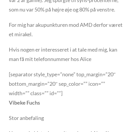
var 2 år gamle). Jeg spurgte til syns-procenterne,
som nu var 50% på højre øje og 80% på venstre.
For mig har akupunkturen mod AMD derfor været
et mirakel.
Hvis nogen er interesseret i at tale med mig, kan
man få mit telefonnummer hos Alice
[separator style_type=”none” top_margin=”20″
bottom_margin=”20″ sep_color=”” icon=””
width=”” class=”” id=””]
Vibeke Fuchs
Stor anbefaling