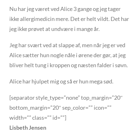
Nu har jeg været ved Alice 3 gange og jeg tager
ikke allergimedicin mere. Det er helt vildt. Det har
jeg ikke prøvet at undvære i mange år.
Jeg har svært ved at slappe af, men når jeg er ved
Alice sætter hun nogle nåle i ørene der gør, at jeg
bliver helt tung i kroppen og næsten falder i søvn.
Alice har hjulpet mig og så er hun mega sød.
[separator style_type=”none” top_margin=”20″
bottom_margin=”20″ sep_color=”” icon=””
width=”” class=”” id=””]
Lisbeth Jensen