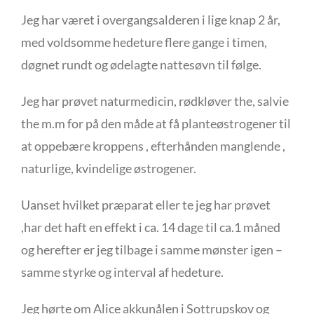
Jeg har været i overgangsalderen i lige knap 2 år,
med voldsomme hedeture flere gange i timen,
døgnet rundt og ødelagte nattesøvn til følge.
Jeg har prøvet naturmedicin, rødkløver the, salvie
the m.m for på den måde at få planteøstrogener til
at oppebære kroppens , efterhånden manglende ,
naturlige, kvindelige østrogener.
Uanset hvilket præparat eller te jeg har prøvet
,har det haft en effekt i ca. 14 dage til ca.1 måned
og herefter er jeg tilbage i samme mønster igen –
samme styrke og interval af hedeture.
Jeg hørte om Alice akkunålen i Sottrupskov og