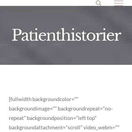
Skip
to
content
Patienthistorier
[fullwidth backgroundcolor=””
backgroundimage=”” backgroundrepeat=”no-
repeat” backgroundposition=”left top”
backgroundattachment=”scroll” video_webm=””