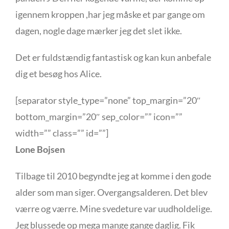
igennem kroppen ,har jeg måske et par gange om
dagen, nogle dage mærker jeg det slet ikke.
Det er fuldstændig fantastisk og kan kun anbefale
dig et besøg hos Alice.
[separator style_type=”none” top_margin=”20″
bottom_margin=”20″ sep_color=”” icon=””
width=”” class=”” id=””]
Lone Bojsen
Tilbage til 2010 begyndte jeg at komme i den gode
alder som man siger. Overgangsalderen. Det blev
værre og værre. Mine svedeture var uudholdelige.
Jeg blussede op mega mange gange daglig. Fik