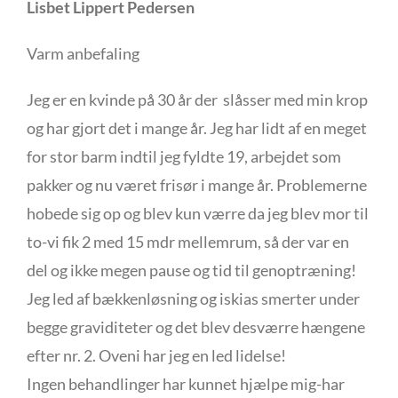
Lisbet Lippert Pedersen
Varm anbefaling
Jeg er en kvinde på 30 år der slåsser med min krop
og har gjort det i mange år. Jeg har lidt af en meget
for stor barm indtil jeg fyldte 19, arbejdet som
pakker og nu været frisør i mange år. Problemerne
hobede sig op og blev kun værre da jeg blev mor til
to-vi fik 2 med 15 mdr mellemrum, så der var en
del og ikke megen pause og tid til genoptræning!
Jeg led af bækkenløsning og iskias smerter under
begge graviditeter og det blev desværre hængene
efter nr. 2. Oveni har jeg en led lidelse!
Ingen behandlinger har kunnet hjælpe mig-har