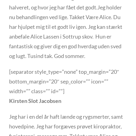
halveret, og hvor jeg har fået det godt.Jeg holder
nu behandlingen ved lige. Takket Være Alice. Du
har hjulpet mig til et godt liv igen. Jeg kan stærkt
anbefale Alice Lassen i Sottrup skov. Hun er
fantastisk og giver dig en god hverdag uden sved
og lugt. Tusind tak. God sommer.
[separator style_type=”none” top_margin=”20″
bottom_margin=”20″ sep_color=”” icon=””
width=”” class=”” id=””]
Kirsten Slot Jacobsen
Jeg har i en del år haft lænde og rygsmerter, samt
hovedpine. Jeg har forgæves prøvet kiropraktor,