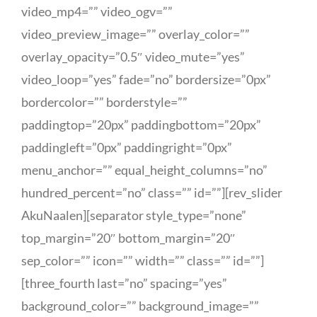
video_mp4=”” video_ogv=””
video_preview_image=”” overlay_color=””
overlay_opacity=”0.5″ video_mute=”yes”
video_loop=”yes” fade=”no” bordersize=”0px”
bordercolor=”” borderstyle=””
paddingtop=”20px” paddingbottom=”20px”
paddingleft=”0px” paddingright=”0px”
menu_anchor=”” equal_height_columns=”no”
hundred_percent=”no” class=”” id=””][rev_slider
AkuNaalen][separator style_type=”none”
top_margin=”20″ bottom_margin=”20″
sep_color=”” icon=”” width=”” class=”” id=””]
[three_fourth last=”no” spacing=”yes”
background_color=”” background_image=””