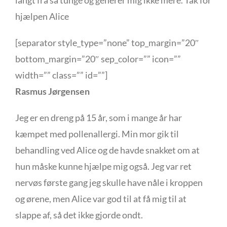
langt fra så tunge og generer mig ikke mere. Tak for
hjælpen Alice
[separator style_type=”none” top_margin=”20″
bottom_margin=”20″ sep_color=”” icon=””
width=”” class=”” id=””]
Rasmus Jørgensen
Jeg er en dreng på 15 år, som i mange år har
kæmpet med pollenallergi. Min mor gik til
behandling ved Alice og de havde snakket om at
hun måske kunne hjælpe mig også. Jeg var ret
nervøs første gang jeg skulle have nåle i kroppen
og ørene, men Alice var god til at få mig til at
slappe af, så det ikke gjorde ondt.