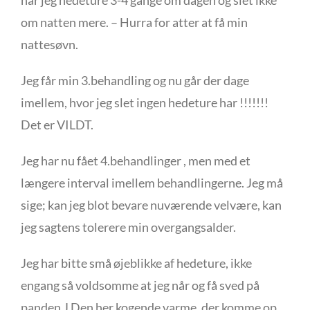
har jeg hedeture 3-4 gange om dagen og slet ikke
om natten mere. – Hurra for atter at få min
nattesøvn.
Jeg får min 3.behandling og nu går der dage
imellem, hvor jeg slet ingen hedeture har !!!!!!!
Det er VILDT.
Jeg har nu fået 4.behandlinger , men med et
længere interval imellem behandlingerne. Jeg må
sige; kan jeg blot bevare nuværende velvære, kan
jeg sagtens tolerere min overgangsalder.
Jeg har bitte små øjeblikke af hedeture, ikke
engang så voldsomme at jeg når og få sved på
panden J Den her kogende varme, der komme op