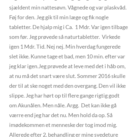
sjældent min nattesøvn. Vågnede og var plaskvåd.
Føj for den. Jeg gik til min læge og fik nogle
tabletter. De hjalp mig i Ca. 1 Mdr. Var igen tilbage
som før. Jeg prøvede så naturtabletter. Virkede
igen 1 Mdr. Tid. Nej nej. Min hverdag fungerede
slet ikke. Kunne tage et bad, men 10 min. efter var
jeg klar igen.Jeg prøvede at leve med det i håb om,
at nu må det snart være slut. Sommer 2016 skulle
der til at ske noget med den overgang. Den vil ikke
slippe. Jeg har hørt op til flere gange rigtig godt
om Akunålen. Men nåle. Argg. Det kan ikke gå
værre end jeg har det nu. Men hold da op. Så
imødekommen et menneske der tog imod mig.
Allerede efter 2. behandling er mine svedeture