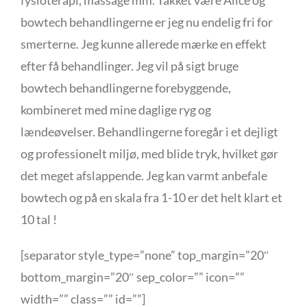
fysioterapi, massage mm. Takket være Alice og
bowtech behandlingerne er jeg nu endelig fri for
smerterne. Jeg kunne allerede mærke en effekt
efter få behandlinger. Jeg vil på sigt bruge
bowtech behandlingerne forebyggende,
kombineret med mine daglige ryg og
lændeøvelser. Behandlingerne foregår i et dejligt
og professionelt miljø, med blide tryk, hvilket gør
det meget afslappende. Jeg kan varmt anbefale
bowtech og på en skala fra 1-10 er det helt klart et
10 tal !
[separator style_type=”none” top_margin=”20″
bottom_margin=”20″ sep_color=”” icon=””
width=”” class=”” id=””]