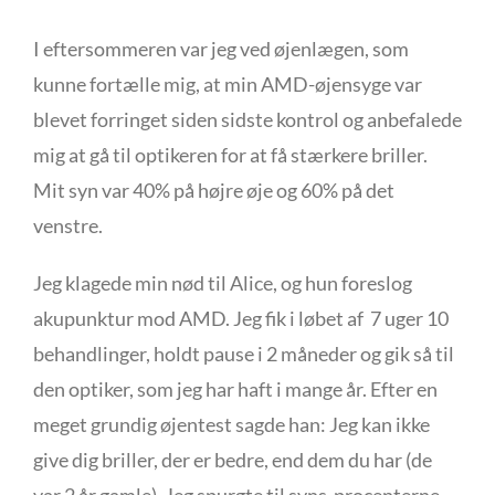
I eftersommeren var jeg ved øjenlægen, som
kunne fortælle mig, at min AMD-øjensyge var
blevet forringet siden sidste kontrol og anbefalede
mig at gå til optikeren for at få stærkere briller.
Mit syn var 40% på højre øje og 60% på det
venstre.
Jeg klagede min nød til Alice, og hun foreslog
akupunktur mod AMD. Jeg fik i løbet af 7 uger 10
behandlinger, holdt pause i 2 måneder og gik så til
den optiker, som jeg har haft i mange år. Efter en
meget grundig øjentest sagde han: Jeg kan ikke
give dig briller, der er bedre, end dem du har (de