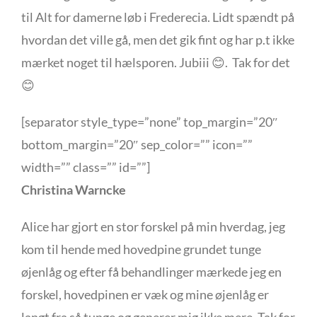
til Alt for damerne løb i Frederecia. Lidt spændt på
hvordan det ville gå, men det gik fint og har p.t ikke
mærket noget til hælsporen. Jubiii
😊
.
Tak for det
😊
[separator style_type=”none” top_margin=”20″
bottom_margin=”20″ sep_color=”” icon=””
width=”” class=”” id=””]
Christina Warncke
Alice har gjort en stor forskel på min hverdag, jeg
kom til hende med hovedpine grundet tunge
øjenlåg og efter få behandlinger mærkede jeg en
forskel, hovedpinen er væk og mine øjenlåg er