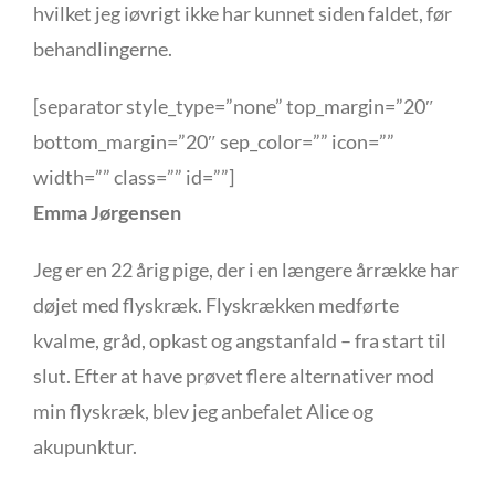
hvilket jeg iøvrigt ikke har kunnet siden faldet, før
behandlingerne.
[separator style_type=”none” top_margin=”20″
bottom_margin=”20″ sep_color=”” icon=””
width=”” class=”” id=””]
Emma Jørgensen
Jeg er en 22 årig pige, der i en længere årrække har
døjet med flyskræk. Flyskrækken medførte
kvalme, gråd, opkast og angstanfald – fra start til
slut. Efter at have prøvet flere alternativer mod
min flyskræk, blev jeg anbefalet Alice og
akupunktur.