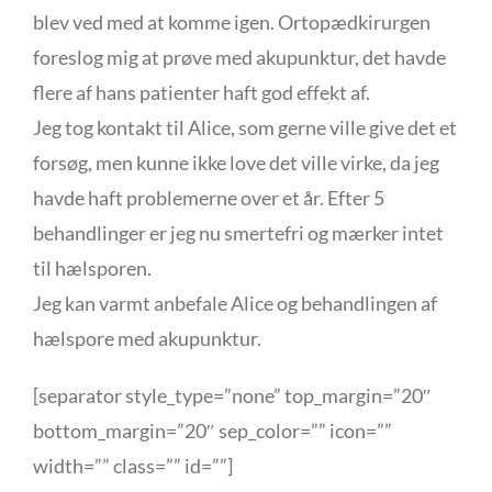
blev ved med at komme igen. Ortopædkirurgen
foreslog mig at prøve med akupunktur, det havde
flere af hans patienter haft god effekt af.
Jeg tog kontakt til Alice, som gerne ville give det et
forsøg, men kunne ikke love det ville virke, da jeg
havde haft problemerne over et år. Efter 5
behandlinger er jeg nu smertefri og mærker intet
til hælsporen.
Jeg kan varmt anbefale Alice og behandlingen af
hælspore med akupunktur.
[separator style_type=”none” top_margin=”20″
bottom_margin=”20″ sep_color=”” icon=””
width=”” class=”” id=””]