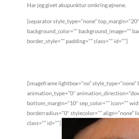
Har jeg givet akupunktur omkring øjnene.
[separator style_type=”none” top_margin=”20″ 
background_color=”” background_image=”” bac
border_style=”” padding=”” class=”” id=””]
[imageframe lightbox=”no” style_type=”none” b
animation_type=”0″ animation_direction=”dow
bottom_margin=”10″ sep_color=”” icon=”” widt
borderradius=”0″ stylecolor=”” align=”none” 
class=”” id=””]