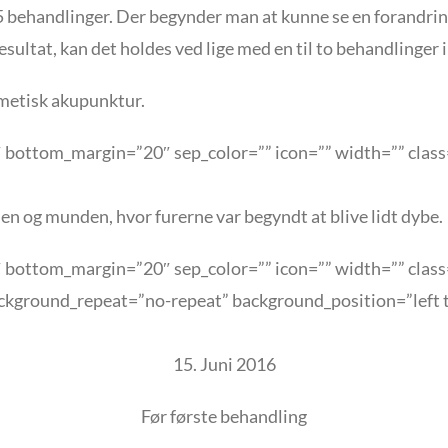
n 5 behandlinger. Der begynder man at kunne se en forandrin
ultat, kan det holdes ved lige med en til to behandlinger i
smetisk akupunktur.
 bottom_margin=”20″ sep_color=”” icon=”” width=”” class=
n og munden, hvor furerne var begyndt at blive lidt dybe.
bottom_margin=”20″ sep_color=”” icon=”” width=”” class=”
kground_repeat=”no-repeat” background_position=”left t
15. Juni 2016
Før første behandling