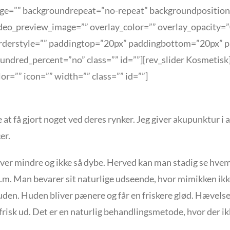
ge=”” backgroundrepeat=”no-repeat” backgroundposition=
eo_preview_image=”” overlay_color=”” overlay_opacity=”
orderstyle=”” paddingtop=”20px” paddingbottom=”20px” p
dred_percent=”no” class=”” id=””][rev_slider Kosmetisk]
=”” icon=”” width=”” class=”” id=””]
at få gjort noget ved deres rynker. Jeg giver akupunktur i
er.
iver mindre og ikke så dybe. Herved kan man stadig se hve
m.m. Man bevarer sit naturlige udseende, hvor mimikken 
uden. Huden bliver pænere og får en friskere glød. Hævelser
risk ud. Det er en naturlig behandlingsmetode, hvor der ik