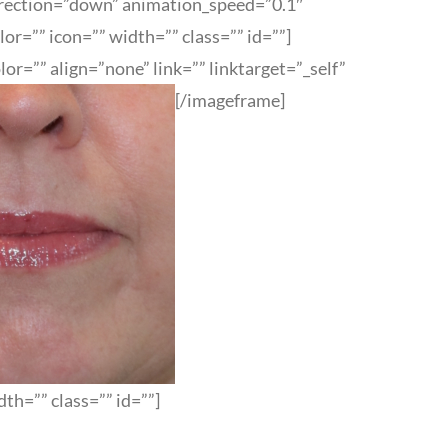
direction=”down” animation_speed=”0.1″
=”” icon=”” width=”” class=”” id=””]
r=”” align=”none” link=”” linktarget=”_self”
[/imageframe]
h=”” class=”” id=””]