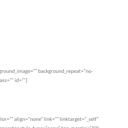
ackground_image=”” background_repeat=”no-
ass=”” id=””]
r=”” align=”none” link=”” linktarget=”_self”