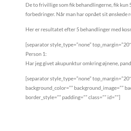
De to frivillige som fik behandlingerne, fik ku
forbedringer. Når man har opnået sit ønskede res
Her er resultatet efter 5 behandlinger med ko
[separator style_type=”none” top_margin=”20″
Person 1:
Har jeg givet akupunktur omkring øjnene, pande
[separator style_type=”none” top_margin=”20″ 
background_color=”” background_image=”” bac
border_style=”” padding=”” class=”” id=””]