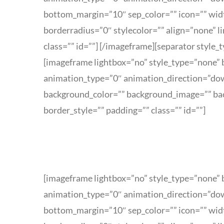
bottom_margin=”10″ sep_color=”” icon=”” widt
borderradius=”0″ stylecolor=”” align=”none” 
class=”” id=””]
[/imageframe][separator style_
[imageframe lightbox=”no” style_type=”none” b
animation_type=”0″ animation_direction=”dow
background_color=”” background_image=”” bac
border_style=”” padding=”” class=”” id=””]
[imageframe lightbox=”no” style_type=”none” b
animation_type=”0″ animation_direction=”dow
bottom_margin=”10″ sep_color=”” icon=”” widt