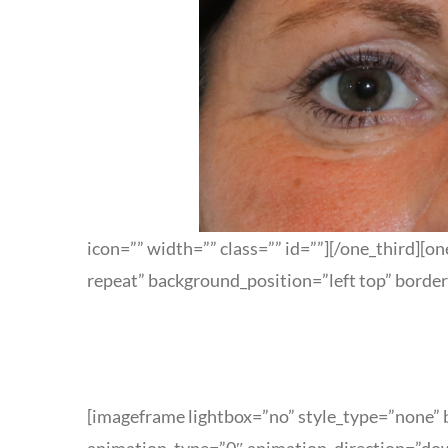
icon=”” width=”” class=”” id=””][/one_third]
repeat” background_position=”left top” border
[imageframe lightbox=”no” style_type=”none” b