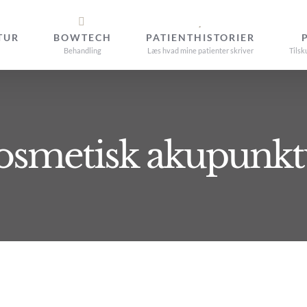
TUR
BOWTECH
PATIENTHISTORIER
Behandling
Læs hvad mine patienter skriver
Tilsk
osmetisk akupunkt