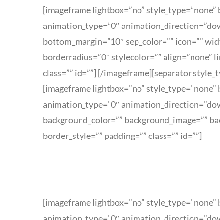
[imageframe lightbox=”no” style_type=”none” b
animation_type=”0″ animation_direction=”dow
bottom_margin=”10″ sep_color=”” icon=”” widt
borderradius=”0″ stylecolor=”” align=”none” 
class=”” id=””]
[/imageframe][separator style_
[imageframe lightbox=”no” style_type=”none” b
animation_type=”0″ animation_direction=”dow
background_color=”” background_image=”” bac
border_style=”” padding=”” class=”” id=””]
[imageframe lightbox=”no” style_type=”none” b
animation_type=”0″ animation_direction=”dow