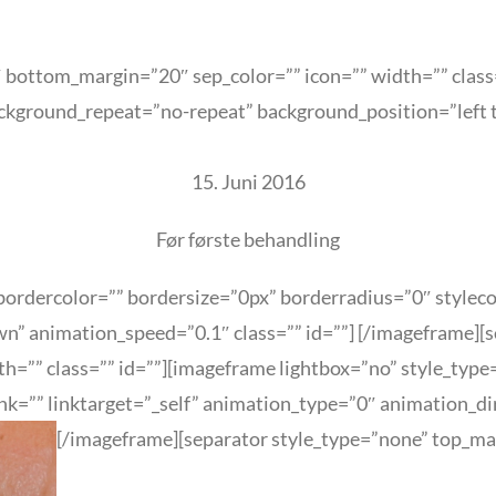
bottom_margin=”20″ sep_color=”” icon=”” width=”” class=”
kground_repeat=”no-repeat” background_position=”left t
15. Juni 2016
Før første behandling
ordercolor=”” bordersize=”0px” borderradius=”0″ stylecolo
n” animation_speed=”0.1″ class=”” id=””]
[/imageframe][s
h=”” class=”” id=””][imageframe lightbox=”no” style_type
link=”” linktarget=”_self” animation_type=”0″ animation_
[/imageframe][separator style_type=”none” top_m