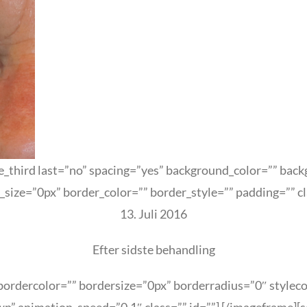
[one_third last=”no” spacing=”yes” background_color=”” b
_size=”0px” border_color=”” border_style=”” padding=”” cl
13. Juli 2016
Efter sidste behandling
ordercolor=”” bordersize=”0px” borderradius=”0″ stylecolo