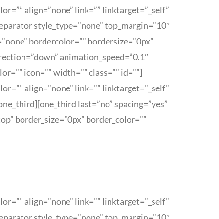
r=”” align=”none” link=”” linktarget=”_self”
eparator style_type=”none” top_margin=”10″
=”none” bordercolor=”” bordersize=”0px”
direction=”down” animation_speed=”0.1″
=”” icon=”” width=”” class=”” id=””]
r=”” align=”none” link=”” linktarget=”_self”
one_third][one_third last=”no” spacing=”yes”
op” border_size=”0px” border_color=””
r=”” align=”none” link=”” linktarget=”_self”
eparator style_type=”none” top_margin=”10″