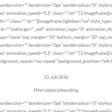
ordercolor=”” bordersize=”0px” borderradius=”0″ stylecolo
n” animation_speed=”0.1″ class=”” id=””]
[/imageframe][s
h=”” class=”” id=””][imageframe lightbox=”no” style_type
link=”” linktarget=”_self” animation_type=”0″ animation_
type=”none” top_margin=”10″ bottom_margin=”10″ sep_color
ordercolor=”” bordersize=”0px” borderradius=”0″ stylecolo
n” animation_speed=”0.1″ class=”” id=””]
[/imageframe][/
kground_repeat=”no-repeat” background_position=”left t
13. Juli 2016
Efter sidste behandling
ordercolor=”” bordersize=”0px” borderradius=”0″ stylecolo
n” animation_speed=”0.1″ class=”” id=””]
[/imageframe][s