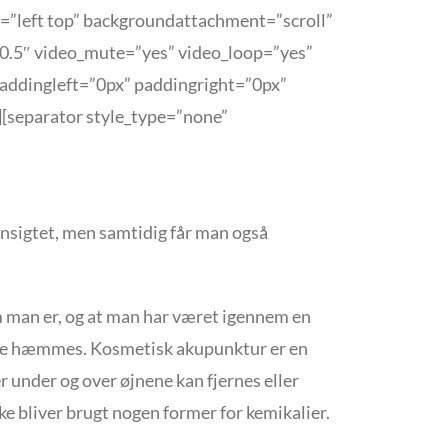
”left top” backgroundattachment=”scroll”
0.5″ video_mute=”yes” video_loop=”yes”
addingleft=”0px” paddingright=”0px”
[separator style_type=”none”
 ansigtet, men samtidig får man også
m man er, og at man har været igennem en
ikke hæmmes. Kosmetisk akupunktur er en
 under og over øjnene kan fjernes eller
ke bliver brugt nogen former for kemikalier.