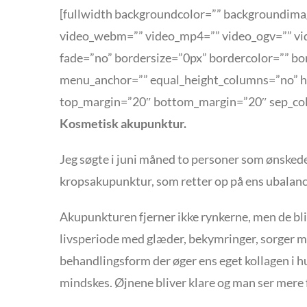
[fullwidth backgroundcolor=”” backgroundima
video_webm=”” video_mp4=”” video_ogv=”” vid
fade=”no” bordersize=”0px” bordercolor=”” b
menu_anchor=”” equal_height_columns=”no” hun
top_margin=”20″ bottom_margin=”20″ sep_color
Kosmetisk akupunktur.
Jeg søgte i juni måned to personer som ønskede 
kropsakupunktur, som retter op på ens ubalanc
Akupunkturen fjerner ikke rynkerne, men de bl
livsperiode med glæder, bekymringer, sorger 
behandlingsform der øger ens eget kollagen i h
mindskes. Øjnene bliver klare og man ser mere f