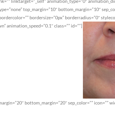
link=”” linktarget=”_self” animation_type=”0″ animation_
type=”none” top_margin=”10″ bottom_margin=”10″ sep_color
ordercolor=”” bordersize=”0px” borderradius=”0″ stylecolo
n” animation_speed=”0.1″ class=”” id=””]
margin=”20″ bottom_margin=”20″ sep_color=”” icon=”” widt