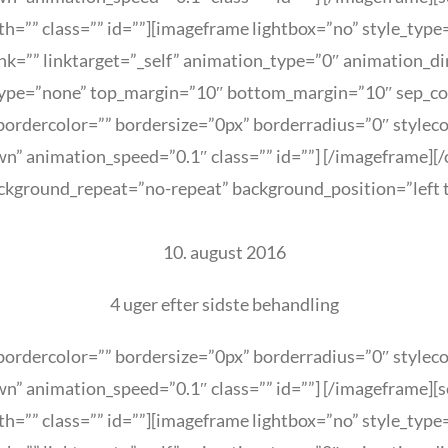
h=”” class=”” id=””][imageframe lightbox=”no” style_type
link=”” linktarget=”_self” animation_type=”0″ animation_
type=”none” top_margin=”10″ bottom_margin=”10″ sep_color
ordercolor=”” bordersize=”0px” borderradius=”0″ stylecolo
n” animation_speed=”0.1″ class=”” id=””]
[/imageframe][/
kground_repeat=”no-repeat” background_position=”left t
10. august 2016
4 uger efter sidste behandling
ordercolor=”” bordersize=”0px” borderradius=”0″ stylecolo
n” animation_speed=”0.1″ class=”” id=””]
[/imageframe][s
h=”” class=”” id=””][imageframe lightbox=”no” style_type