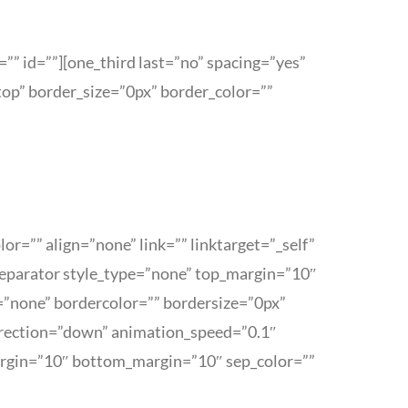
” id=””][one_third last=”no” spacing=”yes”
op” border_size=”0px” border_color=””
r=”” align=”none” link=”” linktarget=”_self”
eparator style_type=”none” top_margin=”10″
=”none” bordercolor=”” bordersize=”0px”
direction=”down” animation_speed=”0.1″
argin=”10″ bottom_margin=”10″ sep_color=””