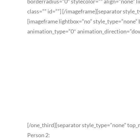
borderradius=”0″ stylecolor=”” align=”none” 
class=”” id=””]
[/imageframe][separator style_
[imageframe lightbox=”no” style_type=”none” b
animation_type=”0″ animation_direction=”dow
[/one_third][separator style_type=”none” top_
Person 2: