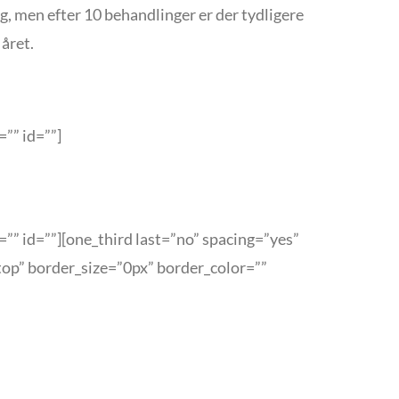
g, men efter 10 behandlinger er der tydligere
 året.
”” id=””]
” id=””][one_third last=”no” spacing=”yes”
op” border_size=”0px” border_color=””