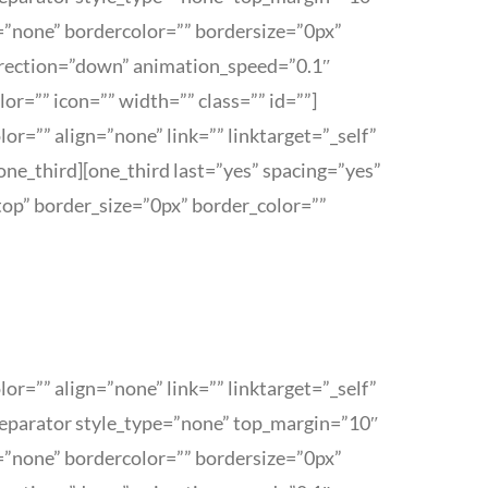
=”none” bordercolor=”” bordersize=”0px”
direction=”down” animation_speed=”0.1″
=”” icon=”” width=”” class=”” id=””]
r=”” align=”none” link=”” linktarget=”_self”
one_third][one_third last=”yes” spacing=”yes”
op” border_size=”0px” border_color=””
r=”” align=”none” link=”” linktarget=”_self”
eparator style_type=”none” top_margin=”10″
=”none” bordercolor=”” bordersize=”0px”