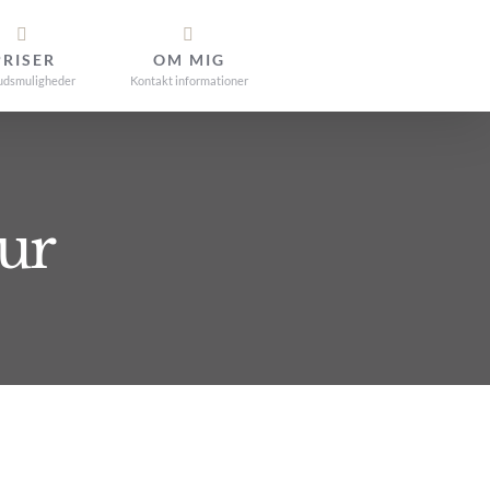
PRISER
OM MIG
udsmuligheder
Kontakt informationer
ur