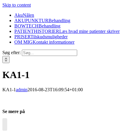
Skip to content
AkuNålen
AKUPUNKTUR
Behandling
BOWTECH
Behandling
PATIENTHISTORIER
Læs hvad mine patienter skriver
PRISER
Tilskudsmuligheder
OM MIG
Kontakt informationer
Søg efter:
KA1-1
KA1-1
admin
2016-08-23T16:09:54+01:00
Se mere på