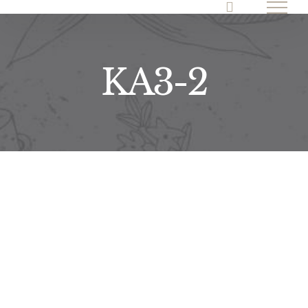
Skip
to
content
KA3-2