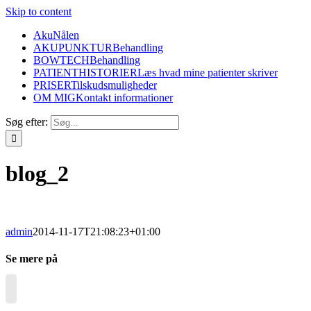
Skip to content
AkuNålen
AKUPUNKTUR
Behandling
BOWTECH
Behandling
PATIENTHISTORIER
Læs hvad mine patienter skriver
PRISER
Tilskudsmuligheder
OM MIG
Kontakt informationer
Søg efter:
blog_2
admin
2014-11-17T21:08:23+01:00
Se mere på