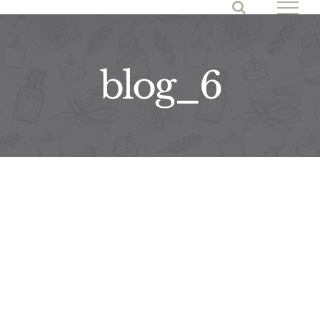
Skip
to
content
blog_6