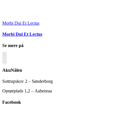
Morbi Dui Et Lectus
Morbi Dui Et Lectus
Se mere på
AkuNålen
Sottrupskov 2 – Sønderborg
Opnørplads 1,2 – Aabenraa
Facebook
Go
to
Top