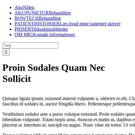
Skip
AkuNålen
to
AKUPUNKTUR
Behandling
content
BOWTECH
Behandling
PATIENTHISTORIER
Læs hvad mine patienter skriver
PRISER
Tilskudsmuligheder
OM MIG
Kontakt informationer
Søg
efter:
Proin Sodales Quam Nec
Sollicit
Quisque ligula ipsum, euismod aturesit vulputate a, ultricies et elit. C
faucibus id sodales in, auctor fringilla libero. Pellentesque pellentes
Vestibulum sodales ante a purus volutpat euismod. Proin sodales quam n
bibendum vulputate. Etiam turpis urna, rhoncus et mattis ut, dapibus 
placerat ac interdum ut, suscipit eu augue. Nunc vitae mi tortor. Ut ve