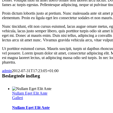
Donec volutpat nibh sit amet libero ornare non laoreet arcu luctus. Do
fames ac turpis egestas. Pellentesque adipiscing, neque ut pulvinar tin
Proin dictum lobortis justo at pretium. Nunc malesuada ante sit ame
elementum. Proin eu ligula eget leo consectetur sodales et non mauris.
Nunc tincidunt, elit non cursus euismod, lacus augue ornare metus, ege
vehicula, lacus justo semper libero, quis porttitor turpis odio sit amet
eget mi. Donec at mauris enim. Duis nisi tellus, adipiscing a convallis q
lectus arcu sit amet nunc. Vivamus gravida vehicula arcu, vitae vulput
Ut porttitor euismod cursus. Mauris suscipit, turpis ut dapibus rhoncus
vel posuere. Lorem ipsum dolor sit amet, consectetur adipiscing elit. M
est magna laoreet lectus, ut adipiscing massa odio sed turpis. In nec l
pharetra.
admin
2012-07-31T17:23:05+01:00
Beslægtede indlæg
Nullam Eget Elit Ante
Galleri
Nullam Eget Elit Ante