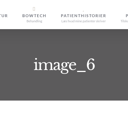
TUR
BOWTECH
PATIENTHISTORIER
Behandling
Læs hvad mine patienter skriver
Tilsk
image_6