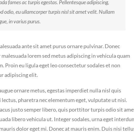
ada fames ac turpis egestas. Pellentesque adipiscing,
 odio, eu ullamcorper turpis nisl sit amet velit. Nullam
ue, in varius purus.
malesuada ante sit amet purus ornare pulvinar. Donec
r malesuada lorem sed metus adipiscing in vehicula quam
Proin eu ligula eget leo consectetur sodales et non
 adipiscing elit.
augue ornare metus, egestas imperdiet nulla nisl quis
 lectus, pharetra nec elementum eget, vulputate ut nisi.
acus justo semper libero, quis porttitor turpis odio sit ame
uada libero vehicula ut. Integer sodales, urna eget interdu
m mauris dolor eget mi. Donec at mauris enim. Duis nisi tellu