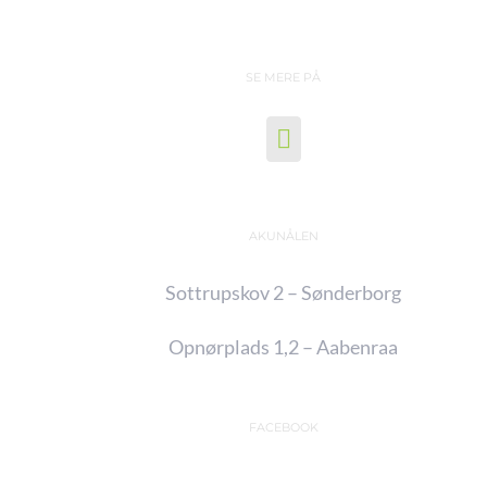
SE MERE PÅ
AKUNÅLEN
Sottrupskov 2 – Sønderborg
Opnørplads 1,2 – Aabenraa
FACEBOOK