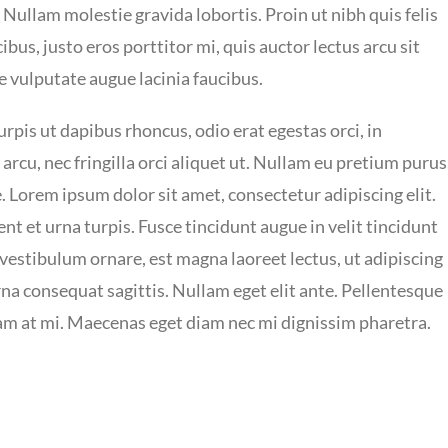
s. Nullam molestie gravida lobortis. Proin ut nibh quis felis
cibus, justo eros porttitor mi, quis auctor lectus arcu sit
e vulputate augue lacinia faucibus.
rpis ut dapibus rhoncus, odio erat egestas orci, in
 arcu, nec fringilla orci aliquet ut. Nullam eu pretium purus
orem ipsum dolor sit amet, consectetur adipiscing elit.
nt et urna turpis. Fusce tincidunt augue in velit tincidunt
vestibulum ornare, est magna laoreet lectus, ut adipiscing
rna consequat sagittis. Nullam eget elit ante. Pellentesque
uam at mi. Maecenas eget diam nec mi dignissim pharetra.