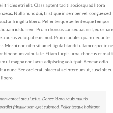
tricies etri elit. Class aptent taciti sociosqu ad litora
naeos. Nulla nunc dui, tristique in semper vel, congue sed
, auctor fringilla libero. Pellentesque pellentesque tempor
 Aliquam id dui sem. Proin rhoncus consequat nisl, eu ornar
te a purus volutpat euismod. Proin sodales quam nec ante
r. Morbi non nibh sit amet ligula blandit ullamcorper in n
tor bibendum vulputate. Etiam turpis urna, rhoncus et matt
llam ut magna non lacus adipiscing volutpat. Aenean odio
 a nunc. Sed orci erat, placerat ac interdum ut, suscipit eu
 libero.
non laoreet arcu luctus. Donec id arcu quis mauris
perdiet fringilla sem eget euismod. Pellentesque habitant