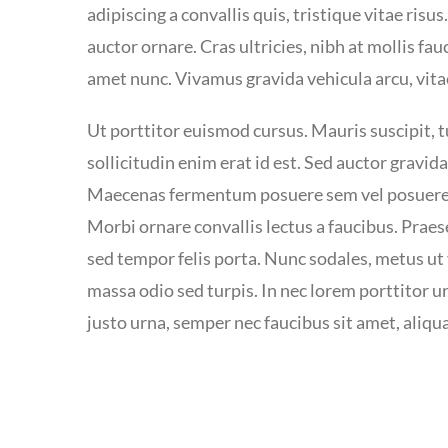
adipiscing a convallis quis, tristique vitae risu
auctor ornare. Cras ultricies, nibh at mollis fau
amet nunc. Vivamus gravida vehicula arcu, vita
Ut porttitor euismod cursus. Mauris suscipit, tu
sollicitudin enim erat id est. Sed auctor gravida
Maecenas fermentum posuere sem vel posuere. L
Morbi ornare convallis lectus a faucibus. Praese
sed tempor felis porta. Nunc sodales, metus ut 
massa odio sed turpis. In nec lorem porttitor u
justo urna, semper nec faucibus sit amet, aliq