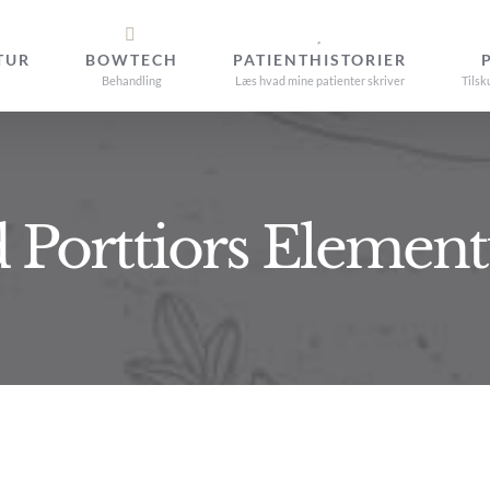
TUR
BOWTECH
PATIENTHISTORIER
Behandling
Læs hvad mine patienter skriver
Tilsk
 Porttiors Eleme