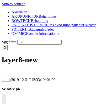
Skip to content
AkuNålen
AKUPUNKTUR
Behandling
BOWTECH
Behandling
PATIENTHISTORIER
Læs hvad mine patienter skriver
PRISER
Tilskudsmuligheder
OM MIG
Kontakt informationer
Søg efter:
layer8-new
admin
2019-12-31T12:33:19+01:00
Se mere på